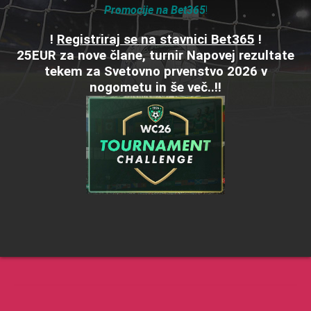
Meni
Informacije
Promocije na Bet365
!
Stavni nasveti
Kontakt
!
Registriraj se na stavnici Bet365
!
Stavnice
18+
25EUR za nove člane, turnir Napovej rezultate
tekem za Svetovno prvenstvo 2026 v
gambleaware.co.uk
Bonusi
nogometu in še več..!!
gamcare.org.uk
Partnerji
Bet-at-home
Bet365
Partypoker Sports
William Hill
22Bet
Betwinner
1xBet