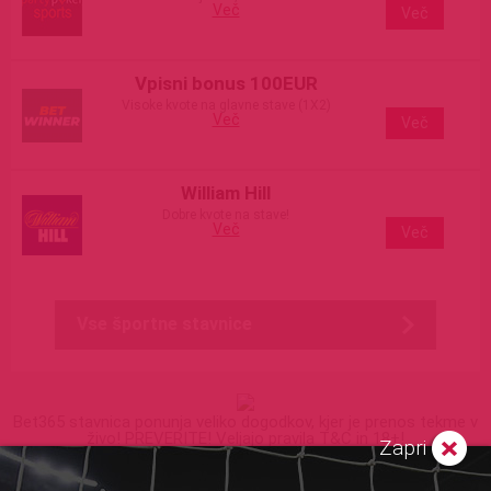
Več
Več
Vpisni bonus 100EUR
Visoke kvote na glavne stave (1X2)
Več
Več
William Hill
Dobre kvote na stave!
Več
Več
Vse športne stavnice
Bet365 stavnica ponunja veliko dogodkov, kjer je prenos tekme v
živo! PREVERITE! Veljajo pravila T&C in 18+!
Zapri