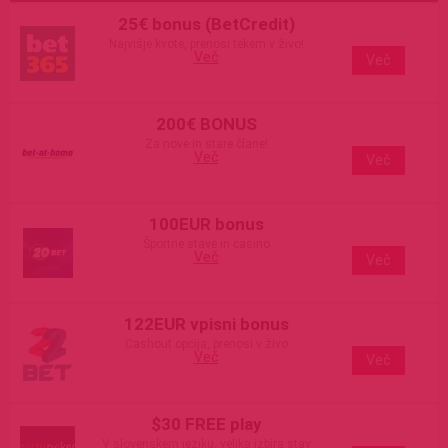
25€ bonus (BetCredit)
Najvišje kvote, prenosi tekem v živo!
Več
Več
200€ BONUS
Za nove in stare člane!
Več
Več
100EUR bonus
Športne stave in casino
Več
Več
122EUR vpisni bonus
Cashout opcija, prenosi v živo
Več
Več
$30 FREE play
V slovenskem jeziku, velika izbira stav