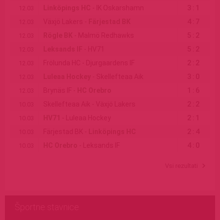
3:1
Linköpings HC
- IK Oskarshamn
12.03
4:7
Växjö Lakers -
Färjestad BK
12.03
5:2
Rögle BK
- Malmö Redhawks
12.03
5:2
Leksands IF
- HV71
12.03
2:2
Frölunda HC - Djurgaardens IF
12.03
3:0
Luleaa Hockey
- Skellefteaa Aik
12.03
1:6
Brynäs IF -
HC Orebro
12.03
2:2
Skellefteaa Aik - Växjö Lakers
10.03
2:1
HV71
- Luleaa Hockey
10.03
2:4
Färjestad BK -
Linköpings HC
10.03
4:0
HC Orebro
- Leksands IF
10.03
Vsi rezultati
Športne stavnice