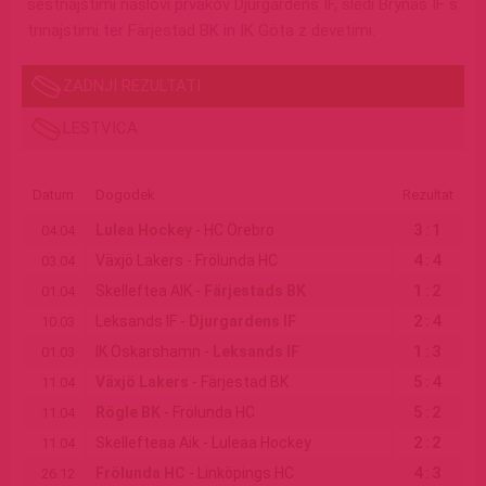
šestnajstimi naslovi prvakov Djurgårdens IF, sledi Brynäs IF s
trinajstimi ter Färjestad BK in IK Göta z devetimi.
ZADNJI REZULTATI
LESTVICA
Datum
Dogodek
Rezultat
3:1
Lulea Hockey
- HC Örebro
04.04
4:4
Växjö Lakers - Frölunda HC
03.04
1:2
Skelleftea AIK -
Färjestads BK
01.04
2:4
Leksands IF -
Djurgardens IF
10.03
1:3
IK Oskarshamn -
Leksands IF
01.03
5:4
Växjö Lakers
- Färjestad BK
11.04
5:2
Rögle BK
- Frölunda HC
11.04
2:2
Skellefteaa Aik - Luleaa Hockey
11.04
4:3
Frölunda HC
- Linköpings HC
26.12