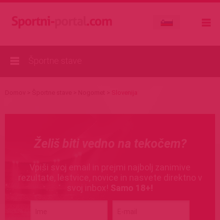
Športne stave
Domov
>
Športne stave
>
Nogomet
>
Slovenija
Želiš biti vedno na tekočem?
Vpiši svoj email in prejmi najbolj zanimive
rezultate, lestvice, novice in nasvete direktno v
svoj inbox!
Samo 18+!