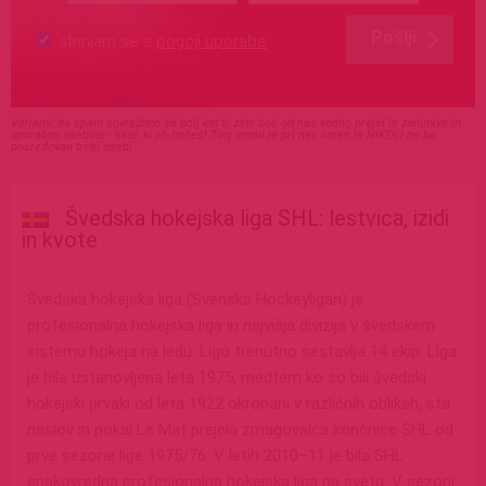
Pošlji
strinjam se s
pogoji uporabe
Verjemi, da spam sovražimo še bolj kot ti, zato boš od nas vedno prejel le zanimive in
uporabne vsebine - tiste, ki jih hočeš! Tvoj email je pri nas varen in NIKOLI ne bo
posredovan tretji osebi.
Švedska hokejska liga SHL: lestvica, izidi
in kvote
Švedska hokejska liga (Svenska Hockeyligan) je
profesionalna hokejska liga in najvišja divizija v švedskem
sistemu hokeja na ledu. Ligo trenutno sestavlja 14 ekip. Liga
je bila ustanovljena leta 1975, medtem ko so bili švedski
hokejski prvaki od leta 1922 okronani v različnih oblikah, sta
naslov in pokal Le Mat prejela zmagovalca končnice SHL od
prve sezone lige 1975/76. V letih 2010–11 je bila SHL
enakovredna profesionalna hokejska liga na svetu. V sezoni