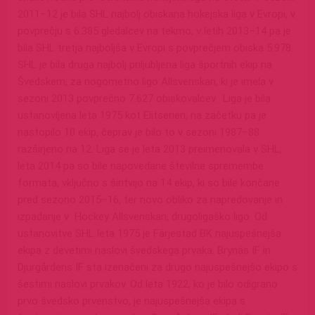
2011–12 je bila SHL najbolj obiskana hokejska liga v Evropi, v
povprečju s 6.385 gledalcev na tekmo, v letih 2013–14 pa je
bila SHL tretja najboljša v Evropi s povprečjem obiska 5.978.
SHL je bila druga najbolj priljubljena liga športnih ekip na
Švedskem, za nogometno ligo Allsvenskan, ki je imela v
sezoni 2013 povprečno 7.627 obiskovalcev. Liga je bila
ustanovljena leta 1975 kot Elitserien, na začetku pa je
nastopilo 10 ekip, čeprav je bilo to v sezoni 1987–88
razširjeno na 12. Liga se je leta 2013 preimenovala v SHL,
leta 2014 pa so bile napovedane številne spremembe
formata, vključno s širitvijo na 14 ekip, ki so bile končane
pred sezono 2015–16, ter novo obliko za napredovanje in
izpadanje v Hockey Allsvenskan, drugoligaško ligo. Od
ustanovitve SHL leta 1975 je Färjestad BK najuspešnejša
ekipa z devetimi naslovi švedskega prvaka. Brynäs IF in
Djurgårdens IF sta izenačeni za drugo najuspešnejšo ekipo s
šestimi naslovi prvakov. Od leta 1922, ko je bilo odigrano
prvo švedsko prvenstvo, je najuspešnejša ekipa s