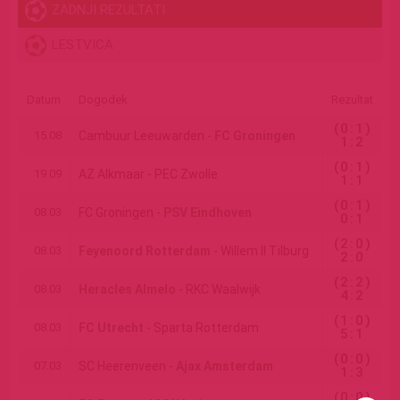
ZADNJI REZULTATI
LESTVICA
Datum
Dogodek
Rezultat
(0:1)
15.08
Cambuur Leeuwarden -
FC Groningen
1:2
(0:1)
19.09
AZ Alkmaar - PEC Zwolle
1:1
(0:1)
08.03
FC Groningen -
PSV Eindhoven
0:1
(2:0)
08.03
Feyenoord Rotterdam
- Willem II Tilburg
2:0
(2:2)
08.03
Heracles Almelo
- RKC Waalwijk
4:2
(1:0)
08.03
FC Utrecht
- Sparta Rotterdam
5:1
(0:0)
07.03
SC Heerenveen -
Ajax Amsterdam
1:3
(0:0)