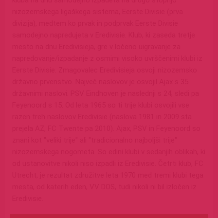
kluba na dnu samodejno izpadeta na drugo stopnjo
nizozemskega ligaškega sistema, Eerste Divisie (prva
divizija), medtem ko prvak in podprvak Eerste Divisie
samodejno napredujeta v Eredivisie. Klub, ki zaseda tretje
mesto na dnu Eredivisieja, gre v ločeno uigravanje za
napredovanje/izpadanje z osmimi visoko uvrščenimi klubi iz
Eerste Divisie. Zmagovalec Eredivisieja osvoji nizozemsko
državno prvenstvo. Največ naslovov je osvojil Ajax s 35
državnimi naslovi. PSV Eindhoven je naslednji s 24, sledi pa
Feyenoord s 15. Od leta 1965 so ti trije klubi osvojili vse
razen treh naslovov Eredivisie (naslova 1981 in 2009 sta
prejela AZ, FC Twente pa 2010). Ajax, PSV in Feyenoord so
znani kot "veliki trije" ali "tradicionalno najboljši trije"
nizozemskega nogometa. So edini klubi v sedanjih oblikah, ki
od ustanovitve nikoli niso izpadli iz Eredivisie. Četrti klub, FC
Utrecht, je rezultat združitve leta 1970 med tremi klubi tega
mesta, od katerih eden, VV DOS, tudi nikoli ni bil izločen iz
Eredivisie.