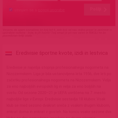
Pošlji
strinjam se s
pogoji uporabe
Verjemi, da spam sovražimo še bolj kot ti, zato boš od nas vedno prejel le zanimive in
uporabne vsebine - tiste, ki jih hočeš! Tvoj email je pri nas varen in NIKOLI ne bo
posredovan tretji osebi.
Eredivisie športne kvote, izidi in lestvica
Eredivisie je najvišja stopnja profesionalnega nogometa na
Nizozemskem. Liga je bila ustanovljena leta 1956, dve leti po
začetku profesionalnega nogometa na Nizozemskem. Velja
za eno najboljših evropskih lig in velja za eno boljših na
svetu. Od sezone 2020–21 je UEFA uvrščena na 7. mesto
najboljše lige v Evropi. Eredivisie sestavlja 18 klubov. Vsak
klub se med sezono dvakrat sreča z vsakim drugim klubom,
enkrat doma in enkrat v gosteh. Na koncu vsake sezone dva