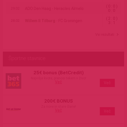
(0:0)
29.02
ADO Den Haag - Heracles Almelo
0:0
(2:0)
28.02
Willem II Tilburg
- FC Groningen
3:1
Vsi rezultati
Športne stavnice
25€ bonus (BetCredit)
Najvišje kvote, prenosi tekem v živo!
Več
Več
200€ BONUS
Za nove in stare člane!
Več
Več