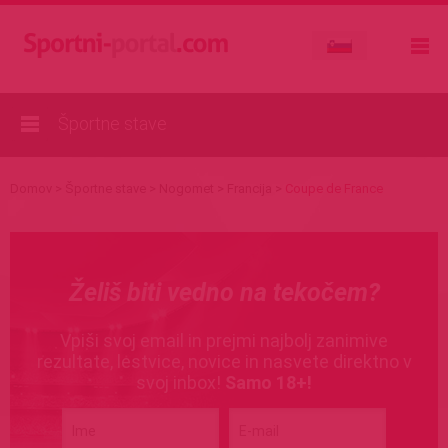
Športne stave
Domov
>
Športne stave
>
Nogomet
>
Francija
>
Coupe de France
Želiš biti vedno na tekočem?
Vpiši svoj email in prejmi najbolj zanimive
rezultate, lestvice, novice in nasvete direktno v
svoj inbox!
Samo 18+!