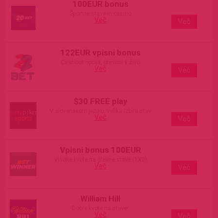
100EUR bonus
Športne stave in casino
Več
Več
122EUR vpisni bonus
Cashout opcija, prenosi v živo
Več
Več
$30 FREE play
V slovenskem jeziku, velika izbira stav
Več
Več
Vpisni bonus 100EUR
Visoke kvote na glavne stave (1X2)
Več
Več
William Hill
Dobre kvote na stave!
Več
Več