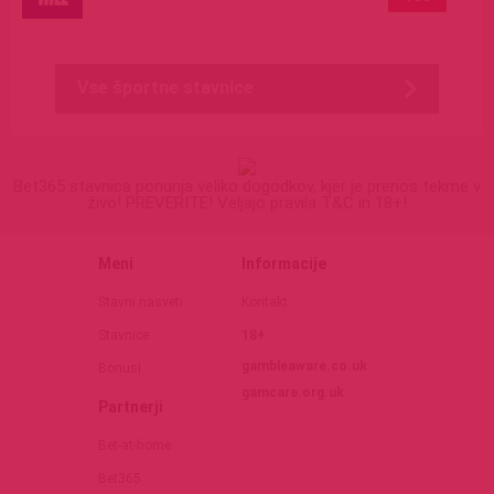
Vse športne stavnice
Bet365 stavnica ponunja veliko dogodkov, kjer je prenos tekme v
živo! PREVERITE! Veljajo pravila T&C in 18+!
Meni
Informacije
Stavni nasveti
Kontakt
Stavnice
18+
gambleaware.co.uk
Bonusi
gamcare.org.uk
Partnerji
Bet-at-home
Bet365