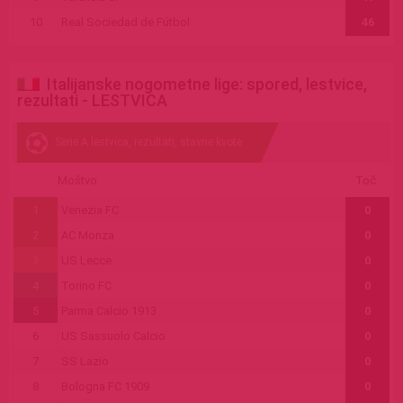
10
Real Sociedad de Fútbol
46
11
RCD Espanyol de Barcelona
46
12
Athletic Club
45
Italijanske nogometne lige: spored, lestvice,
rezultati - LESTVICA
13
Elche CF
43
14
Deportivo Alavés
43
Serie A lestvica, rezultati, stavne kvote
15
Sevilla FC
43
16
CA Osasuna
42
Moštvo
Toč.
17
RCD Mallorca
42
1
Venezia FC
0
18
Levante UD
42
2
AC Monza
0
19
Girona FC
41
3
US Lecce
0
20
Real Oviedo
29
4
Torino FC
0
Liga prvakov
Liga prvakov (kvalifikacije)
Liga Evropa
5
Parma Calcio 1913
0
Liga Evropa (kvalifikacije)
Izpad iz lige
6
US Sassuolo Calcio
0
7
SS Lazio
0
8
Bologna FC 1909
0