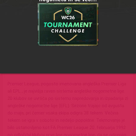
Pošlji
strinjam se s
pogoji uporabe
Verjemi, da spam sovražimo še bolj kot ti, zato boš od nas vedno prejel le zanimive in
uporabne vsebine - tiste, ki jih hočeš! Tvoj email je pri nas varen in NIKOLI ne bo
posredovan tretji osebi.
Rezultati, stavni dogodki in lestvica
Premier league
Premier League, pogosto imenovana angleška Premier Liga
ali EPL , je najvišja raven sistema angleške nogometne lige.
20 klubov se uvršča po sistemu napredovanja in izpadanja zi
angleške nogometne lige (EFL). Sezone trajajo od avgusta
do maja, pri čemer vsaka ekipa odigra 38 tekem. Večina
tekem se igra v soboto in nedeljo popoldne. Tekmovanje je
bilo ustanovljeno kot FA Premier League 20. februarja 1992
po odločitvi klubov prve lige nogometne lige, da se odcepijo