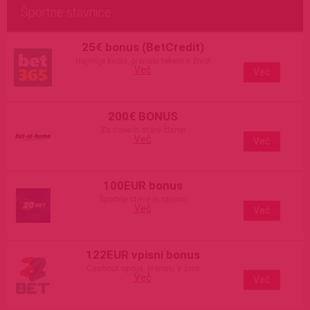
Športne stavnice
25€ bonus (BetCredit)
Najvišje kvote, prenosi tekem v živo!
Več
Več
200€ BONUS
Za nove in stare člane!
Več
Več
100EUR bonus
Športne stave in casino
Več
Več
122EUR vpisni bonus
Cashout opcija, prenosi v živo
Več
Več