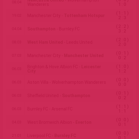
Newcastle United
- Wolverhampton
08.04
1:0
Wanderers
(1:1)
19.02
Manchester City -
Tottenham Hotspur
2:3
(2:2)
04.04
Southampton
- Burnley FC
3:2
(2:0)
08.03
West Ham United
- Leeds United
2:0
(0:1)
07.03
Manchester City -
Manchester United
0:2
(1:0)
Brighton & Hove Albion FC -
Leicester
06.03
1:2
City
(0:0)
06.03
Aston Villa - Wolverhampton Wanderers
0:0
(0:1)
06.03
Sheffield United -
Southampton
0:2
(1:1)
06.03
Burnley FC - Arsenal FC
1:1
(0:0)
04.03
West Bromwich Albion -
Everton
0:1
(0:0)
21.01
Liverpool FC -
Burnley FC
0:1