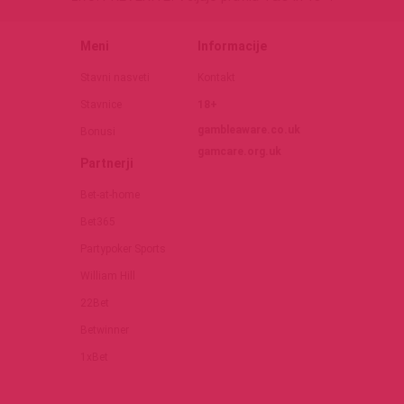
Meni
Informacije
Stavni nasveti
Kontakt
Stavnice
18+
gambleaware.co.uk
Bonusi
gamcare.org.uk
Partnerji
Bet-at-home
Bet365
Partypoker Sports
William Hill
22Bet
Betwinner
1xBet