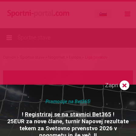
Športne stave
Domov
>
Športne stave
>
Nogomet
>
Evropa
>
Liga prvakov
Zapri
Želiš biti vedno na tekočem?
Promocije na Bet365
!
Vpiši svoj email in prejmi najbolj zanimive
rezultate, lestvice, novice in nasvete direktno v
!
Registriraj se na stavnici Bet365
!
svoj inbox!
Samo 18+!
25EUR za nove člane, turnir Napovej rezultate
tekem za Svetovno prvenstvo 2026 v
nogometu in še več..!!