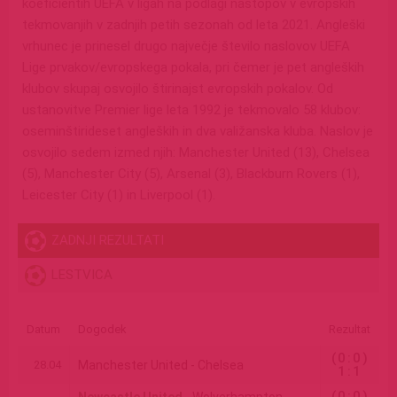
koeficientih UEFA v ligah na podlagi nastopov v evropskih
tekmovanjih v zadnjih petih sezonah od leta 2021. Angleški
vrhunec je prinesel drugo največje število naslovov UEFA
Lige prvakov/evropskega pokala, pri čemer je pet angleških
klubov skupaj osvojilo štirinajst evropskih pokalov. Od
ustanovitve Premier lige leta 1992 je tekmovalo 58 klubov:
oseminštirideset angleških in dva valižanska kluba. Naslov je
osvojilo sedem izmed njih: Manchester United (13), Chelsea
(5), Manchester City (5), Arsenal (3), Blackburn Rovers (1),
Leicester City (1) in Liverpool (1).
ZADNJI REZULTATI
LESTVICA
Datum
Dogodek
Rezultat
(0:0)
28.04
Manchester United - Chelsea
1:1
(0:0)