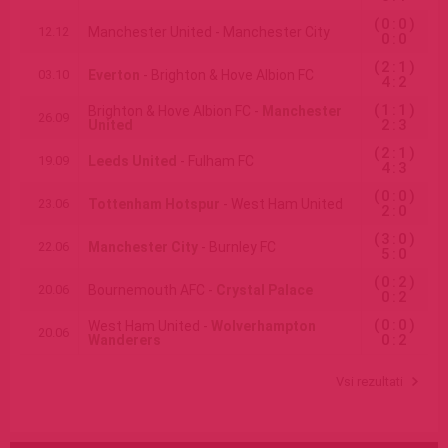
(0:0)
12.12
Manchester United - Manchester City
0:0
(2:1)
03.10
Everton
- Brighton & Hove Albion FC
4:2
(1:1)
Brighton & Hove Albion FC -
Manchester
26.09
2:3
United
(2:1)
19.09
Leeds United
- Fulham FC
4:3
(0:0)
23.06
Tottenham Hotspur
- West Ham United
2:0
(3:0)
22.06
Manchester City
- Burnley FC
5:0
(0:2)
20.06
Bournemouth AFC -
Crystal Palace
0:2
(0:0)
West Ham United -
Wolverhampton
20.06
0:2
Wanderers
Vsi rezultati