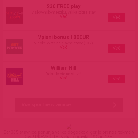
$30 FREE play
V slovenskem jeziku, velika izbira stav
Več
Več
Vpisni bonus 100EUR
Visoke kvote na glavne stave (1X2)
Več
Več
William Hill
Dobre kvote na stave!
Več
Več
Vse športne stavnice
Bet365 stavnica ponunja veliko dogodkov, kjer je prenos tekme v
živo! PREVERITE! Veljajo pravila T&C in 18+!