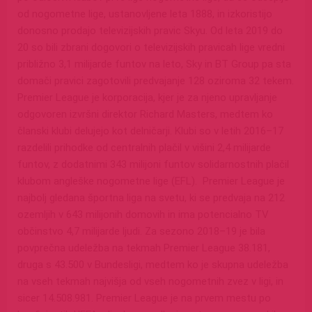
od nogometne lige, ustanovljene leta 1888, in izkoristijo
donosno prodajo televizijskih pravic Skyu. Od leta 2019 do
20 so bili zbrani dogovori o televizijskih pravicah lige vredni
približno 3,1 milijarde funtov na leto, Sky in BT Group pa sta
domači pravici zagotovili predvajanje 128 oziroma 32 tekem.
Premier League je korporacija, kjer je za njeno upravljanje
odgovoren izvršni direktor Richard Masters, medtem ko
članski klubi delujejo kot delničarji. Klubi so v letih 2016–17
razdelili prihodke od centralnih plačil v višini 2,4 milijarde
funtov, z dodatnimi 343 milijoni funtov solidarnostnih plačil
klubom angleške nogometne lige (EFL). Premier League je
najbolj gledana športna liga na svetu, ki se predvaja na 212
ozemljih v 643 milijonih domovih in ima potencialno TV
občinstvo 4,7 milijarde ljudi. Za sezono 2018–19 je bila
povprečna udeležba na tekmah Premier League 38.181,
druga s 43.500 v Bundesligi, medtem ko je skupna udeležba
na vseh tekmah najvišja od vseh nogometnih zvez v ligi, in
sicer 14.508.981. Premier League je na prvem mestu po