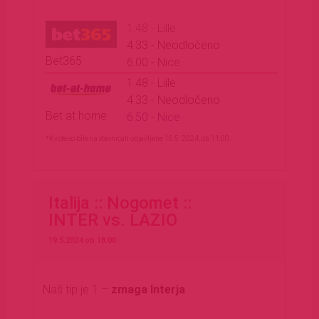
1.48 - Lille
4.33 - Neodločeno
Bet365
6.00 - Nice
1.48 - Lille
4.33 - Neodločeno
Bet at home
6.50 - Nice
*Kvote so bile na stavnicah objavljene 16.5. 2024, ob 11:00.
Italija :: Nogomet ::
INTER
vs. LAZIO
19.5.2024 ob 18:00
Naš tip je 1 –
zmaga Interja