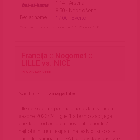
1.14 - Arsenal
8.50 - Neodločeno
Bet at home
17.00 - Everton
*Kvote so bile na stavnicah objavljene 17.5.2024 ob 11:00.
Francija :: Nogomet ::
LILLE
vs. NICE
19.5.2024 ob 21:00
Naš tip je 1 –
zmaga Lille
Lille se sooča s potencialno težkim koncem
sezone 2023/24 Ligue 1 s tekmo zadnjega
dne, ki bo odločila o njihovi prihodnosti. Z
najboljšimi tremi ekipami na lestvici, ki so si v
naslednji kampanji UEFA Lige prvakov prislužile