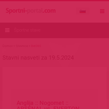
Športne stave
Domov
>
Stavnice
>
Bet365
Stavni nasveti za 19.5.2024
Anglija :: Nogomet ::
ARSENAL
vs. EVERTON