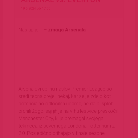
19.5.2024 ob 17:00
Naš tip je 1 –
zmaga Arsenala
Arsenalovi upi na naslov Premier League so
sredi tedna prejeli nekaj, kar se je zdelo kot
potencialno odločilen udarec, ne da bi sploh
brcnili žogo, saj jih je na vrhu lestvice preskočil
Manchester City, ki je premagal svojega
tekmeca iz severnega Londona Tottenham z
2:0. Posledično prihajajo v finale sezone