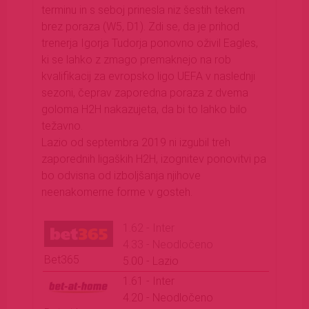
terminu in s seboj prinesla niz šestih tekem
brez poraza (W5, D1). Zdi se, da je prihod
trenerja Igorja Tudorja ponovno oživil Eagles,
ki se lahko z zmago premaknejo na rob
kvalifikacij za evropsko ligo UEFA v naslednji
sezoni, čeprav zaporedna poraza z dvema
goloma H2H nakazujeta, da bi to lahko bilo
težavno.
Lazio od septembra 2019 ni izgubil treh
zaporednih ligaških H2H, izognitev ponovitvi pa
bo odvisna od izboljšanja njihove
neenakomerne forme v gosteh.
1.62 - Inter
4.33 - Neodločeno
Bet365
5.00 - Lazio
1.61 - Inter
4.20 - Neodločeno