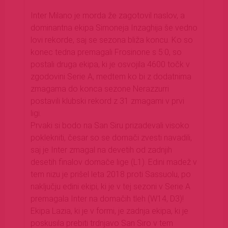
Inter Milano je morda že zagotovil naslov, a
dominantna ekipa Simoneja Inzaghija še vedno
lovi rekorde, saj se sezona bliža koncu. Ko so
konec tedna premagali Frosinone s 5:0, so
postali druga ekipa, ki je osvojila 4600 točk v
zgodovini Serie A, medtem ko bi z dodatnima
zmagama do konca sezone Nerazzurri
postavili klubski rekord z 31 zmagami v prvi
ligi.
Prvaki si bodo na San Siru prizadevali visoko
poklekniti, česar so se domači zvesti navadili,
saj je Inter zmagal na devetih od zadnjih
desetih finalov domače lige (L1). Edini madež v
tem nizu je prišel leta 2018 proti Sassuolu, po
naključju edini ekipi, ki je v tej sezoni v Serie A
premagala Inter na domačih tleh (W14, D3)!
Ekipa Lazia, ki je v formi, je zadnja ekipa, ki je
poskusila prebiti trdnjavo San Siro v tem