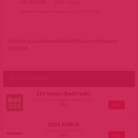
Bet at home
5.00 - Lazio
*Kvote so bile na stavnicah objavljene 17.5. 2024, ob 11:00.
Preverite še ostalo ponudbo športnih stav in bonuse na
stavnicah
Športne stavnice
25€ bonus (BetCredit)
Najvišje kvote, prenosi tekem v živo!
Več
Več
200€ BONUS
Za nove in stare člane!
Več
Več