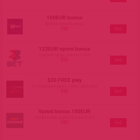
100EUR bonus
Športne stave in casino
Več
Več
122EUR vpisni bonus
Cashout opcija, prenosi v živo
Več
Več
$30 FREE play
V slovenskem jeziku, velika izbira stav
Več
Več
Vpisni bonus 100EUR
Visoke kvote na glavne stave (1X2)
Več
Več