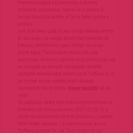
Premier League z Evertonom z dvema
točkama zaostanka, čeprav le z golom, ki
ločuje dva gola razlike, ki bi še lahko prišla v
poštev.
Vse, kar lahko zdaj storijo možje Mikela Artete,
je, da upajo na uslugo West Ham Uniteda na
Etihadu, medtem ko sami skrbijo za svoje
posle tukaj. Topničarji bi morali biti vsaj
prepričani, da bodo izpolnili svoj del kupčije, saj
so zmagali na devetih od zadnjih desetih
domačih tekmovalnih tekem proti Toffees (L1),
pri čemer so na zadnjih dveh dosegli
neverjetnih devet golov.
Stave bet365
so na
voljo.
To vključuje zadnji dan potovanja Evertona na
Emirates ob koncu sezone 2021/22 (5-1), s
čimer se nadomesti niz treh porazov v zadnjih
štirih finalih sezone – z vsemi porazi, ko so
Toffeesi priznali 3+ cilji. Tudi možnosti za