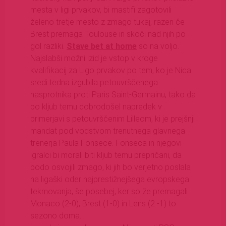
mesta v ligi prvakov, bi mastifi zagotovili
želeno tretje mesto z zmago tukaj, razen če
Brest premaga Toulouse in skoči nad njih po
gol razliki.
Stave bet at home
so na voljo.
Najslabši možni izid je vstop v kroge
kvalifikacij za Ligo prvakov po tem, ko je Nica
sredi tedna izgubila petouvrščenega
nasprotnika proti Paris Saint-Germainu, tako da
bo kljub temu dobrodošel napredek v
primerjavi s petouvrščenim Lilleom, ki je prejšnji
mandat pod vodstvom trenutnega glavnega
trenerja Paula Fonsece. Fonseca in njegovi
igralci bi morali biti kljub temu prepričani, da
bodo osvojili zmago, ki jih bo verjetno poslala
na ligaški oder najprestižnejšega evropskega
tekmovanja, še posebej, ker so že premagali
Monaco (2-0), Brest (1-0) in Lens (2 -1) to
sezono doma.