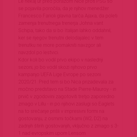
Le nekaj ur pred porazom Nice proti PSG so
se pojavila poročila, da je njihov menedžer
Francesco Farioli glavna tarča Ajaxa, da poleti
zamenja trenutnega trenerja Johna vant
Schipa, tako da si bo Italijan lahko oddahnil,
ker se njegov trenutni delodajalec v tem
trenutku ne more pomakniti navzgor ali
navzdol po lestvici.
Kdor koli bo vodil prvo ekipo v naslednji
sezoni, jo bo vodil skozi njihovo prvo
kampanjo UEFA Lige Evrope po sezoni
2020/21. Pred tem si bo Nica prizadevala za
močno predstavo na Stade Pierre-Mauroy - in
prvič v zgodovini zagotoviti tretjo zaporedno
zmago v Lillu - in po njihovi zaslugi so Eaglets
na to srečanje prišli v impresivni formi na
gostovanju, z osmimi točkami (W2, D2) na
zadnjih štirih gostovanjih, vključno z zmago s 3-
1 nad evropskim upom Lensom.