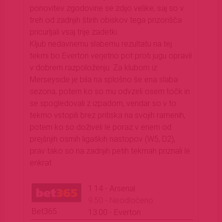
ponovitev zgodovine se zdijo velike, saj so v
treh od zadnjih štirih obiskov tega prizorišča
pricurljali vsaj trije zadetki.
Kljub nedavnemu slabemu rezultatu na tej
tekmi bo Everton verjetno pot proti jugu opravil
v dobrem razpoloženju. Za klubom iz
Merseyside je bila na splošno še ena slaba
sezona, potem ko so mu odvzeli osem točk in
se spogledovali z izpadom, vendar so v to
tekmo vstopili brez pritiska na svojih ramenih,
potem ko so doživeli le poraz v enem od
prejšnjih osmih ligaških nastopov (W5, D2),
prav tako so na zadnjih petih tekmah priznali le
enkrat.
1.14 - Arsenal
9.50 - Neodločeno
Bet365
13.00 - Everton