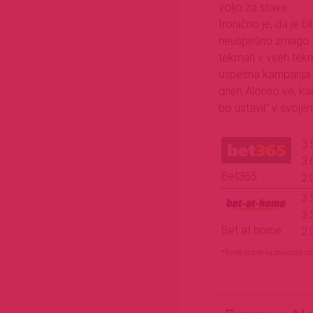
voljo za stave.
Ironično je, da je 
neuspešno zmago nad
tekmah v vseh tekmo
uspešna kampanja v
dneh Alonso ve, kak
bo ustavil" v svoj
3.
3.
Bet365
2.
3.
3.
Bet at home
2.
*Kvote so bile na stavnicah o