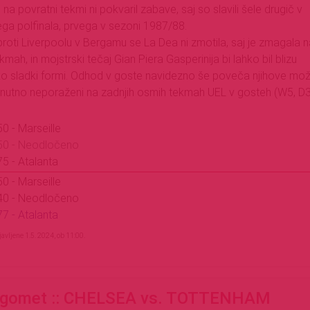
a povratni tekmi ni pokvaril zabave, saj so slavili šele drugič v
ga polfinala, prvega v sezoni 1987/88.
roti Liverpoolu v Bergamu se La Dea ni zmotila, saj je zmagala n
kmah, in mojstrski tečaj Gian Piera Gasperinija bi lahko bil blizu
ako sladki formi. Odhod v goste navidezno še poveča njihove mož
renutno neporaženi na zadnjih osmih tekmah UEL v gosteh (W5, D3
50 - Marseille
50 - Neodločeno
75 - Atalanta
50 - Marseille
40 - Neodločeno
77 - Atalanta
javljene 1.5. 2024, ob 11:00.
Nogomet :: CHELSEA
vs. TOTTENHAM