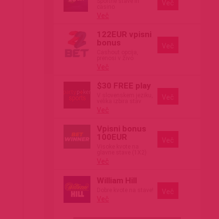
Športne stave in
Več
casino
Več
122EUR vpisni
bonus
Več
Cashout opcija,
prenosi v živo
Več
$30 FREE play
V slovenskem jeziku,
Več
velika izbira stav
Več
Vpisni bonus
100EUR
Več
Visoke kvote na
glavne stave (1X2)
Več
William Hill
Dobre kvote na stave!
Več
Več