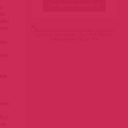
Vse športne stavnice
bo
one
zliko
stmi.
Bet365 stavnica ponunja veliko dogodkov,
kjer je prenos tekme v živo! PREVERITE!
Veljajo pravila T&C in 18+!
mago
pnim
z
njih
edavno
8) z
 na