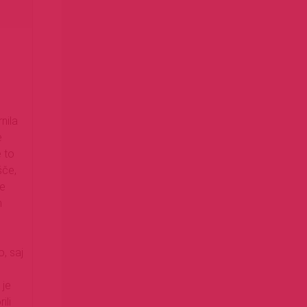
l
nila
e
 to
šče,
je
m
, saj
 je
ili