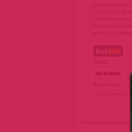
pozen boj, poraz s 
Tudi forma na gosto
Tottenham zmagal le
Potovanje čez prest
kjer so Spurs zmaga
2.
3.
Bet365
2.
2.
4.
Bet at home
2.
*Kvote so bile na stavnicah ob
Preverite še ostalo ponud