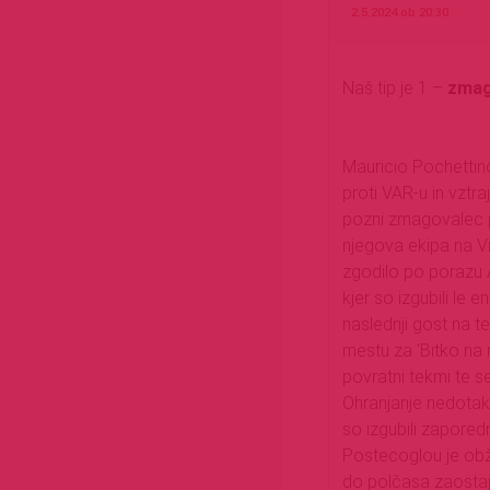
2.5.2024 ob 20:30
Naš tip je 1 –
zmag
Mauricio Pochettino 
proti VAR-u in vztra
pozni zmagovalec pro
njegova ekipa na V
zgodilo po porazu A
kjer so izgubili le
naslednji gost na t
mestu za 'Bitko na 
povratni tekmi te s
Ohranjanje nedotakn
so izgubili zapored
Postecoglou je obž
do polčasa zaostaja