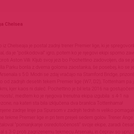
a Chelsea
iz Chelseaja je postal zadnji trener Premier lige, ki je spregovori
jal, da je "poškodoval" igro, potem ko je njegovi ekipi sporno zavr
ti Aston Villi. Kljub svoji jezi bo Pochettino zadovoljen, da se j
illa Parku borila z dvema goloma zaostanka, še posebej, ko se je
rsenala s 5:0. Modri ​​se zdaj vračajo na Stamford Bridge, prizori
 eno od zadnjih desetih tekem Premier lige (W7, D2), Tottenham pa 
ekmi, kjer kaos ni daleč. Pochettino je bil leta 2016 na gostujoče
mostu', medtem ko je njegova trenutna ekipa izgubila s 4-1 na
ezone, na kateri sta bila izključena dva branilca Tottenhama!
jene zadnje linije pa Spursom v zadnjih tednih ni veliko pomagalo
ne tekme Premier lige in pri tem prejeli sedem golov. Trener Ange
aloval "pomanjkanje osredotočenosti" svoje ekipe, zaradi česar
l s 3-0 proti zagrizenemu tekmecu Arsenalu, in čeprav so uprizor