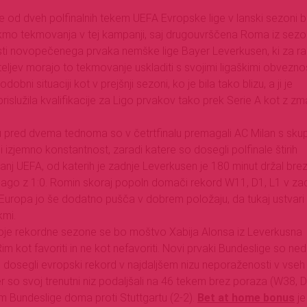
 od dveh polfinalnih tekem UEFA Evropske lige v lanski sezoni 
ekmo tekmovanja v tej kampanji, saj drugouvrščena Roma iz sez
i novopečenega prvaka nemške lige Bayer Leverkusen, ki za ra
iteljev morajo to tekmovanje uskladiti s svojimi ligaškimi obvezno
dobni situaciji kot v prejšnji sezoni, ko je bila tako blizu, a ji je
 prislužila kvalifikacije za Ligo prvakov tako prek Serie A kot z z
u pred dvema tednoma so v četrtfinalu premagali AC Milan s sku
li izjemno konstantnost, zaradi katere so dosegli polfinale štirih
nj UEFA, od katerih je zadnje Leverkusen je 180 minut držal bre
zmago z 1:0. Romin skoraj popoln domači rekord W11, D1, L1 v zad
 Europa jo še dodatno pušča v dobrem položaju, da tukaj ustvari
kmi.
oje rekordne sezone se bo moštvo Xabija Alonsa iz Leverkusna
Rim kot favoriti in ne kot nefavoriti. Novi prvaki Bundeslige so n
in dosegli evropski rekord v najdaljšem nizu neporaženosti v vseh
r so svoj trenutni niz podaljšali na 46 tekem brez poraza (W38, D
m Bundeslige doma proti Stuttgartu (2-2).
Bet at home bonus
je