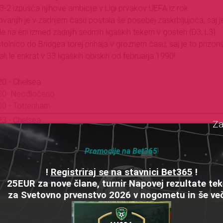
3-2 izpušča njihove ambicije v Ligi prvakov UEFA iz rok.
vanjih je v zadnjem času postala še posebej zaskrbljujoča, saj j
 na eni izmed zadnjih sedmih ligaških tekem v gosteh (D3, L3).
olnico do Bridgea torej prihaja v groznem času, saj je to prizori
li le enkrat v 33 ligaških obiskih od februarja 1990!
20 - Chelsea
80- Neodločeno
90 - Tottenham
23 - Chelsea
Za
00 - Neodločeno
80 - Tottenham
Promocije na Bet365
!
javljene 1.5. 2024, ob 11:00.
!
Registriraj se na stavnici Bet365
!
25EUR za nove člane, turnir Napovej rezultate te
za Svetovno prvenstvo 2026 v nogometu in še več.
bo športnih stav in bonuse na stavnicah