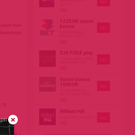
Športne stave in
Več
casino
Več
122EUR vpisni
 spopad med
bonus
Več
a španskega
Cashout opcija,
prenosi v živo
Več
$30 FREE play
V slovenskem jeziku,
Več
velika izbira stav
Več
Vpisni bonus
100EUR
Več
Visoke kvote na
glavne stave (1X2)
Več
3.18
William Hill
Dobre kvote na stave!
Več
pri
Več
rsenal je v