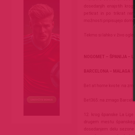
dosedanjih enajstih krog
petkrat in po trikrat re
možnosti pripisujejo dom
Tekmo si lahko v živo ogle
NOGOMET – ŠPANIJA – L
BARCELONA – MALAGA
19
Bet at home kvote: na zm
Bet365: na zmago Barcel
12. krog španske La Lig
drugem mestu španskega 
dosedanjem delu sezone po