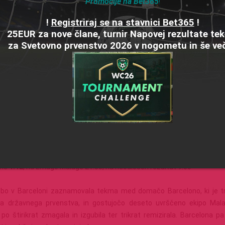
Promocije na Bet365
!
ih sedemkrat zmagal, štirikrat remiziral in enkrat izgubil, ManU p
!
Registriraj se na stavnici Bet365
!
miziral in izgubil. Zaradi domačega igrišča strokovnjaki tokrat ma
25EUR za nove člane, turnir Napovej rezultate te
ačinom iz Manchestra.
za Svetovno prvenstvo 2026 v nogometu in še več.
date na programu Sport klub 1.
A LIGA
.11.2016 ob 16.15, naš tip je 1 –
zmaga Barcelona
ago Barcelone
1.13
, na zmago Malage 16.78, na neodločen rezultat 8.0
one
1.12
, na zmago Malage 21.00, na neodločen rezultat 9.00
e bo v Barceloni zaznamovala tekma med domačo Barcelono, ki je t
državnega prvenstva, in gostujočo deseto uvrščeno ekipo Malag
 štirikrat zmagala in izgubila ter trikrat remizirala. Barcelona pa