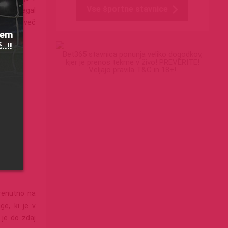
Vse športne stavnice
a je zmagal
lenkost več
kem
.!!
Bet365 stavnica ponunja veliko dogodkov,
kjer je prenos tekme v živo! PREVERITE!
Veljajo pravila T&C in 18+!
9
renutno na
e, ki je v
 je do zdaj